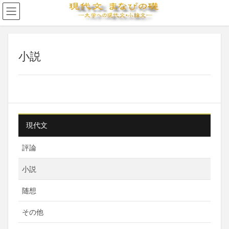
小説
現代文
評論
小説
随想
その他